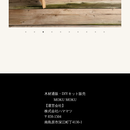
合板スツール
……
木材通販・DIYキット販売
MOKU MOKU
【運営会社】
株式会社ハママツ
〒859-1504
南島原市深江町丁4130-1