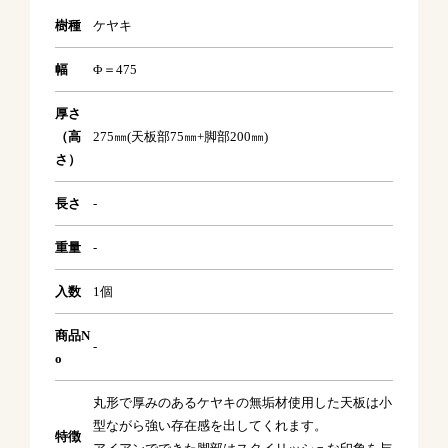
樹種
ケヤキ
幅
Φ＝475
厚さ
（高
275㎜(天板部75㎜+脚部200㎜)
さ）
長さ
-
重量
-
入数
1個
商品N
-
o
丸形で厚みのあるケヤキの無垢材使用した天板は小
型ながら強い存在感を出してくれます。
特徴