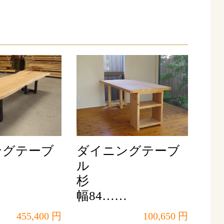
ングテーブ
ダイニングテーブ
ル
杉
幅84……
455,400 円
100,650 円