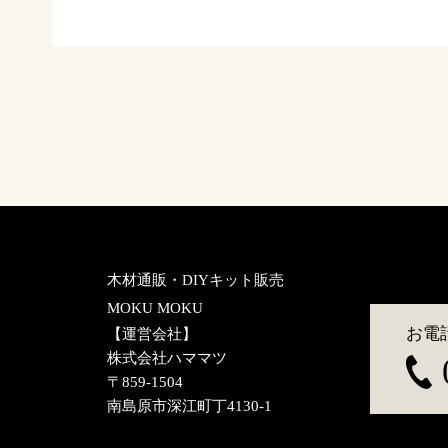
木材通販・DIYキット販売
MOKU MOKU
お電
【運営会社】
株式会社ハママツ
〒859-1504
南島原市深江町丁4130-1