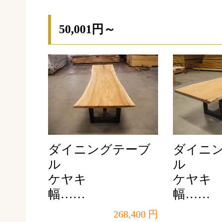
50,001円～
ダイニングテーブ
ダイニ
ル
ル
ケヤキ
ケヤキ
幅……
幅……
268,400 円