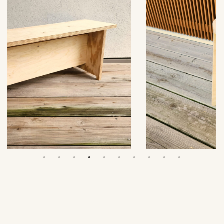
合板スツール
……