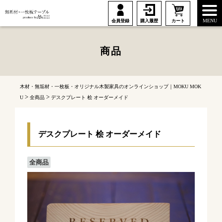
MENU
会員登録
購入履歴
カート
商品
木材・無垢材・一枚板・オリジナル木製家具のオンラインショップ｜MOKU MOK
>
>
U
全商品
デスクプレート 桧 オーダーメイド
デスクプレート 桧 オーダーメイド
全商品